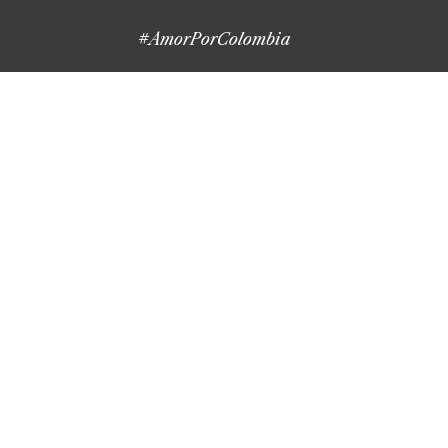
#AmorPorColombia