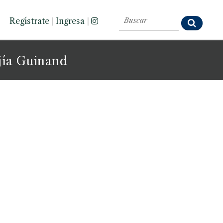
Regístrate
|
Ingresa
|
jía Guinand