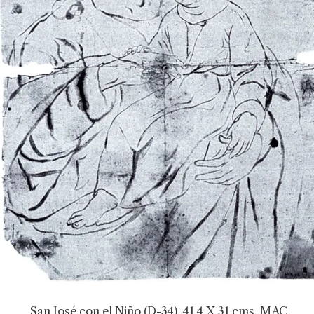
San José con el Niño (D-34). 41.4 X 31 cms. MAC,